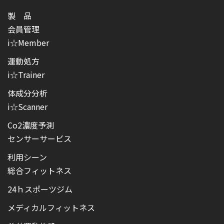
製 品
会員管理
i☆Member
運動処方
i☆Trainer
体成分分析
i☆Scanner
Co2濃度予測
センサーサービス
利用シーン
総合フィットネス
24ｈスポーツジム
メディカルフィットネス