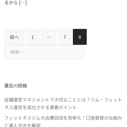
るから […]
前へ
1
…
7
8
投
検
稿
索:
ナ
ビ
ゲ
ー
最近の投稿
シ
店舗運営マネジメントで大切なこととは？ジム・フィット
ョ
ネス運営を成功させる重要ポイント
ン
フィットネスジムの会費回収を効率化！口座振替の仕組み
と導入方法を解説